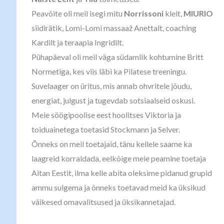
Peavõite oli meil isegi mitu
Norrissoni
kleit,
MIURIO
siidirätik, Lomi-Lomi massaaž Anettalt, coaching
Kardilt ja teraapia Ingridilt.
Pühapäeval oli meil väga südamlik kohtumine Britt
Normetiga, kes viis läbi ka Pilatese treeningu.
Suvelaager on üritus, mis annab ohvritele jõudu,
energiat, julgust ja tugevdab sotsiaalseid oskusi.
Meie söögipoolise eest hoolitses Viktoria ja
toiduainetega toetasid Stockmann ja Selver.
Õnneks on meil toetajaid, tänu kellele saame ka
laagreid korraldada, eelkõige meie peamine toetaja
Aitan Eestit, ilma kelle abita oleksime pidanud grupid
ammu sulgema ja õnneks toetavad meid ka üksikud
väikesed omavalitsused ja üksikannetajad.