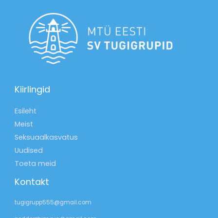
Kiirlingid
Esileht
Meist
Seksuaalkasvatus
Uudised
Toeta meid
Kontakt
tugigrupp555@gmail.com