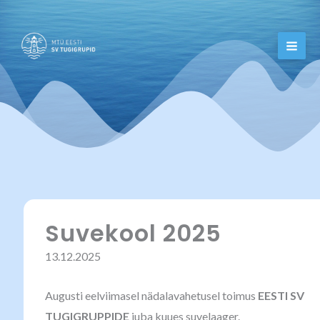
Skip
to
content
Suvekool 2025
13.12.2025
Augusti eelviimasel nädalavahetusel toimus
EESTI SV
TUGIGRUPPIDE
juba kuues suvelaager.