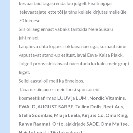
kes aastaid tagasi enda loo julgelt Pealtnägijas
televaatajate ette tõi ja tänu kellele kirjutas meile üle
70 inimese.
Siis oli aeg ennast vabaks tantsida Nele Suisalu
juhtimisel.
Laupäeva õhtu lõppes rõkkava naeruga, kui nautisime
vapustavat stand-up esitust, laval Eeva-Kaisa Plakk.
Julgelt proovisid rahvast naerutada ka kaks meie grupi
liiget.
Sellel aastal oli meil ka õnneloos.
Täname siinjuures meie loosi sponsoreid:
kosmeetikafirmad
LUUV
ja
LUMI
,
Nordic Vitamins
,
EWALD
,
AUGUST SABBE
,
Tallinn Dolls
,
Reet Aus
,
Stella Soomlais
,
Mia ja Leela
,
Kirju & Co
,
Oma King
,
Rahva Raamat
,
Orto
, ajakirjade
SÄDE
,
Oma Maitse
,
Naiste Leht
ja
Tiiu
toimetused.