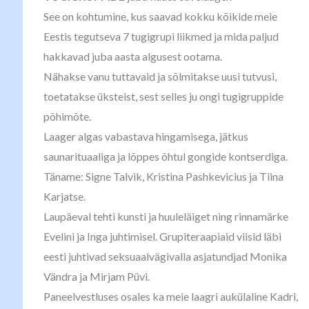
See on kohtumine, kus saavad kokku kõikide meie
Eestis tegutseva 7 tugigrupi liikmed ja mida paljud
hakkavad juba aasta algusest ootama.
Nähakse vanu tuttavaid ja sõlmitakse uusi tutvusi,
toetatakse üksteist, sest selles ju ongi tugigruppide
põhimõte.
Laager algas vabastava hingamisega, jätkus
saunarituaaliga ja lõppes õhtul gongide kontserdiga.
Täname: Signe Talvik, Kristina Pashkevicius ja Tiina
Karjatse.
Laupäeval tehti kunsti ja huuleläiget ning rinnamärke
Evelini ja Inga juhtimisel. Grupiteraapiaid viisid läbi
eesti juhtivad seksuaalvägivalla asjatundjad Monika
Vändra ja Mirjam Püvi.
Paneelvestluses osales ka meie laagri aukülaline Kadri,