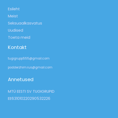
Esileht
Meist
Seksuaalkasvatus
Uudised
Toeta meid
Kontakt
tugigrupp555@gmail.com
podderzhim.rus@gmail.com
Annetused
MTÜ EESTI SV TUGIGRUPID
EE631010220290532226