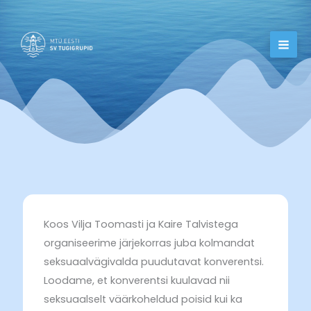
Skip
to
content
Koos Vilja Toomasti ja Kaire Talvistega
organiseerime järjekorras juba kolmandat
seksuaalvägivalda puudutavat konverentsi.
Loodame, et konverentsi kuulavad nii
seksuaalselt väärkoheldud poisid kui ka