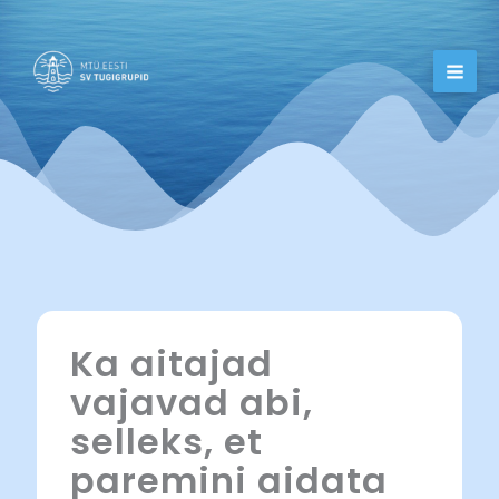
Skip
to
content
Ka aitajad
vajavad abi,
selleks, et
paremini aidata