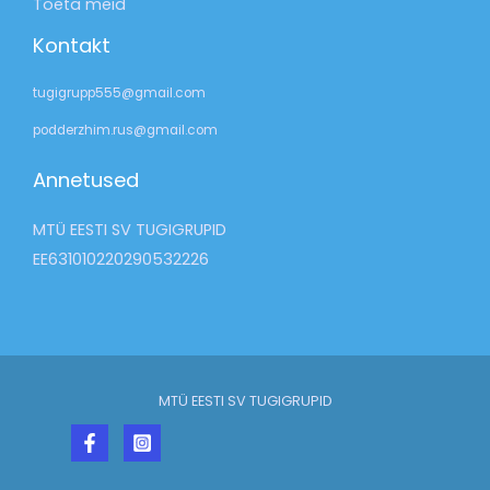
Toeta meid
Kontakt
tugigrupp555@gmail.com
podderzhim.rus@gmail.com
Annetused
MTÜ EESTI SV TUGIGRUPID
EE631010220290532226
MTÜ EESTI SV TUGIGRUPID