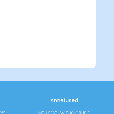
Annetused
com
MTÜ EESTI SV TUGIGRUPID