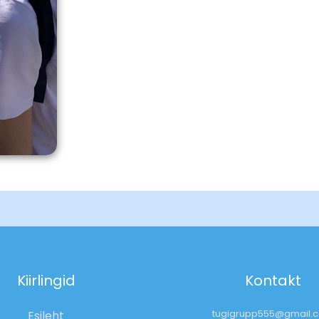
Kiirlingid
Kontakt
tugigrupp555@gmail.
Esileht