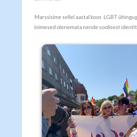
Marssisime sellel aastal koos LGBT ühinguga
inimesed olenemata nende soolisest identit