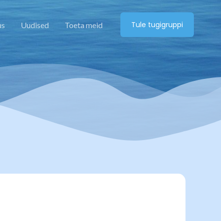
Tule tugigruppi
us
Uudised
Toeta meid